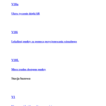
V10a
Ułatw tyczenie dzięki AR
V10i
Lokalizuj punkty za pomocą pozycjonowania wizualnego
V10L
Mierz trudno dostępne punkty
Stacja bazowa
V1