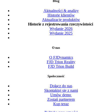
Blog
Aktualności & analizy
Historie klientów
Aktualizacje produktów
Historie z rejestrowania rzeczywistości
Wydanie 2026
Wydanie 2025
O nas
O FJDynamics
FJD Trion Reality
FJD Trion Build
Społeczność
Dołącz do nas
Skontaktuj się z nami
Umów demo
Zostań partnerem
Kup teraz