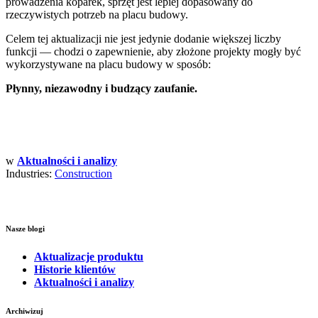
prowadzenia koparek, sprzęt jest lepiej dopasowany do
rzeczywistych potrzeb na placu budowy.
Celem tej aktualizacji nie jest jedynie dodanie większej liczby
funkcji — chodzi o zapewnienie, aby złożone projekty mogły być
wykorzystywane na placu budowy w sposób:
Płynny, niezawodny i budzący zaufanie.
w
Aktualności i analizy
Industries:
Construction
Nasze blogi
Aktualizacje produktu
Historie klientów
Aktualności i analizy
Archiwizuj