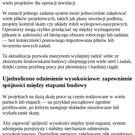
wielu projektów dla operacji niwelacji.
W ramach jednego zadania system może jednocześnie załadować
wiele plików projektowych, takich jak plany niwelacji podłoża,
projekty kontroli skarp czy układy robót wykopowo-nasypowych.
Operatorzy mogą szybko przełączać się między wymaganymi
plikami w zależności od bieżącego obszaru roboczego lub zadania
— bez konieczności ponownego importowania plików lub
tworzenia nowych zadań.
Ta aktualizacja pozwala maszynom wydajniej radzić sobie ze
złożonymi środowiskami budowy obejmującymi wiele stref i zadań,
dzięki czemu przebieg pracy jest płynniejszy i bardziej ciągły.
Ujednolicone odniesienie wysokościowe: zapewnienie
spójności między etapami budowy
W projektach na dużą skalę prace są często realizowane w wielu
partiach lub etapach — na przykład początkowe zgrubne
profilowanie, po którym następuje dokładne niwelowanie lub
wykańczanie skarp.
Aby zapewnić spójność wysokości między tymi etapami, system
udostępnia przejrzysty i stabilny mechanizm odniesienia
wysokościowego. Domyślnie pierwszy załadowany plik projektowy