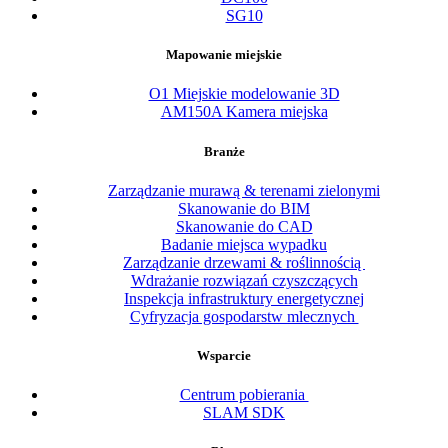
SG10
Mapowanie miejskie
O1 Miejskie modelowanie 3D
AM150A Kamera miejska
Branże
Zarządzanie murawą & terenami zielonymi
Skanowanie do BIM
Skanowanie do CAD
Badanie miejsca wypadku
Zarządzanie drzewami & roślinnością
Wdrażanie rozwiązań czyszczących
Inspekcja infrastruktury energetycznej
Cyfryzacja gospodarstw mlecznych
Wsparcie
Centrum pobierania
SLAM SDK