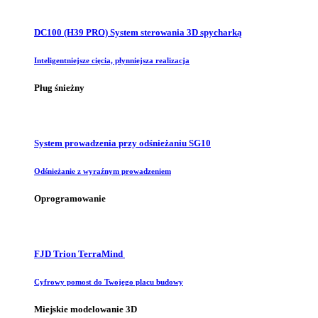
DC100 (H39 PRO) System sterowania 3D spycharką
Inteligentniejsze cięcia, płynniejsza realizacja
Pług śnieżny
System prowadzenia przy odśnieżaniu SG10
Odśnieżanie z wyraźnym prowadzeniem
Oprogramowanie
FJD Trion TerraMind
Cyfrowy pomost do Twojego placu budowy
Miejskie modelowanie 3D