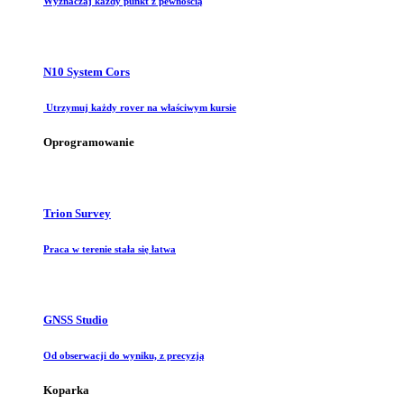
Wyznaczaj każdy punkt z pewnością
N10 System Cors
Utrzymuj każdy rover na właściwym kursie
Oprogramowanie
Trion Survey
Praca w terenie stała się łatwa
GNSS Studio
Od obserwacji do wyniku, z precyzją
Koparka