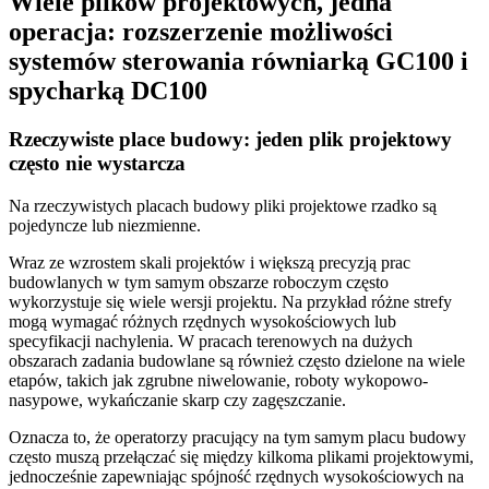
Wiele plików projektowych, jedna
operacja: rozszerzenie możliwości
systemów sterowania równiarką GC100 i
spycharką DC100
Rzeczywiste place budowy: jeden plik projektowy
często nie wystarcza
Na rzeczywistych placach budowy pliki projektowe rzadko są
pojedyncze lub niezmienne.
Wraz ze wzrostem skali projektów i większą precyzją prac
budowlanych w tym samym obszarze roboczym często
wykorzystuje się wiele wersji projektu. Na przykład różne strefy
mogą wymagać różnych rzędnych wysokościowych lub
specyfikacji nachylenia. W pracach terenowych na dużych
obszarach zadania budowlane są również często dzielone na wiele
etapów, takich jak zgrubne niwelowanie, roboty wykopowo-
nasypowe, wykańczanie skarp czy zagęszczanie.
Oznacza to, że operatorzy pracujący na tym samym placu budowy
często muszą przełączać się między kilkoma plikami projektowymi,
jednocześnie zapewniając spójność rzędnych wysokościowych na