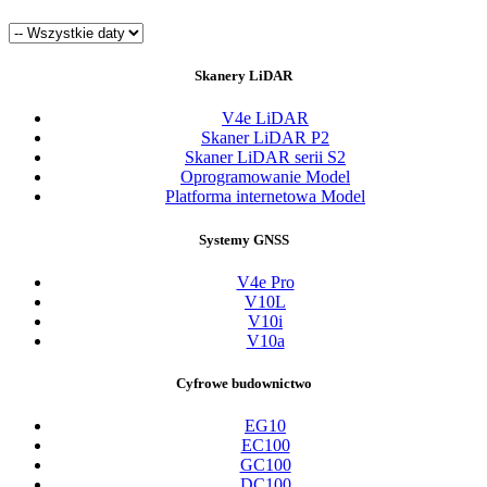
Skanery LiDAR
V4e LiDAR
Skaner LiDAR P2
Skaner LiDAR serii S2
Oprogramowanie Model
Platforma internetowa Model
Systemy GNSS
V4e Pro
V10L
V10i
V10a
Cyfrowe budownictwo
EG10
EC100
GC100
DC100