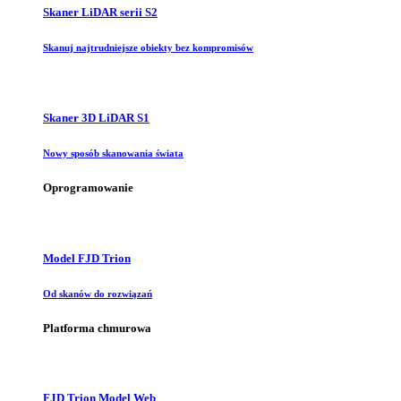
Skaner LiDAR serii S2
Skanuj najtrudniejsze obiekty bez kompromisów
Skaner 3D LiDAR S1
Nowy sposób skanowania świata
Oprogramowanie
Model FJD Trion
Od skanów do rozwiązań
Platforma chmurowa
FJD Trion Model Web