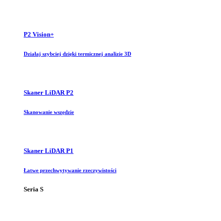
P2 Vision+
Działaj szybciej dzięki termicznej analizie 3D
Skaner LiDAR P2
Skanowanie wszędzie
Skaner LiDAR P1
Łatwe przechwytywanie rzeczywistości
Seria S