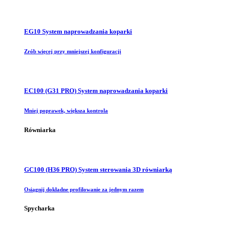
EG10 System naprowadzania koparki
Zrób więcej przy mniejszej konfiguracji
EC100 (G31 PRO) System naprowadzania koparki
Mniej poprawek, większa kontrola
Równiarka
GC100 (H36 PRO) System sterowania 3D równiarką
Osiągnij dokładne profilowanie za jednym razem
Spycharka