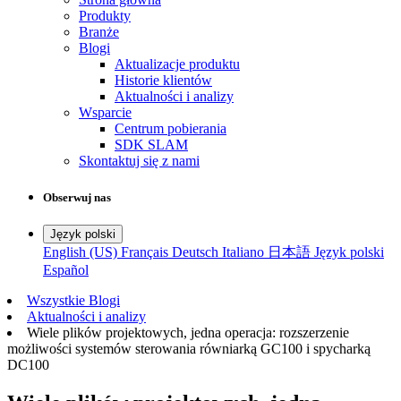
Produkty
Branże
Blogi
Aktualizacje produktu
Historie klientów
Aktualności i analizy
Wsparcie
Centrum pobierania
SDK SLAM
Skontaktuj się z nami
Obserwuj nas
Język polski
English (US)
Français
Deutsch
Italiano
日本語
Język polski
Español
Wszystkie Blogi
Aktualności i analizy
Wiele plików projektowych, jedna operacja: rozszerzenie
możliwości systemów sterowania równiarką GC100 i spycharką
DC100