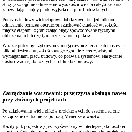
służy jako ogólne odniesienie wysokościowe dla całego zadania,
zapewniając spójny punkt wyjścia dla prac budowlanych.
Podczas budowy wieloetapowej lub fazowej to ujednolicone
odniesienie pomaga operatorom zachować ciągłość wysokości
między etapami, ograniczając błędy spowodowane ręcznymi
obliczeniami lub częstym przełączaniem plików.
W razie potrzeby użytkownicy mogą również ręcznie dostosować
plik odniesienia wysokościowego zgodnie z rzeczywistymi
wymaganiami placu budowy, co pozwala systemowi elastycznie
dostosować się do różnych stref lub faz budowy.
Zarządzanie warstwami: przejrzysta obsługa nawet
przy złożonych projektach
Po załadowaniu wielu plików projektowych do systemu są one
zarządzane centralnie za pomocą Menedżera warstw.
Każdy plik projektowy jest wyświetlany w interfejsie jako osobna
warstwa. Operatorzy mogą szybko wybrać odpowiedni projekt na