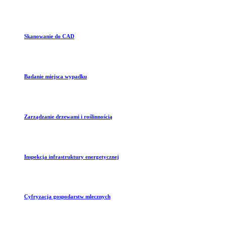
Skanowanie do CAD
Badanie miejsca wypadku
Zarządzanie drzewami i roślinnością
Inspekcja infrastruktury energetycznej
Cyfryzacja gospodarstw mlecznych