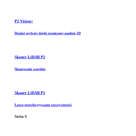
P2 Vision+
Działaj szybciej dzięki termicznej analizie 3D
Skaner LiDAR P2
Skanowanie wszędzie
Skaner LiDAR P1
Łatwe przechwytywanie rzeczywistości
Seria S