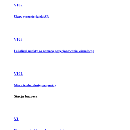
V10a
Ułatw tyczenie dzięki AR
V10i
Lokalizuj punkty za pomocą pozycjonowania wizualnego
V10L
Mierz trudno dostępne punkty
Stacja bazowa
V1