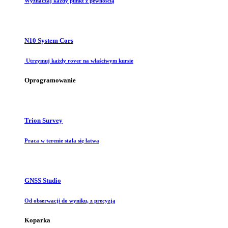
Wyznaczaj każdy punkt z pewnością
N10 System Cors
Utrzymuj każdy rover na właściwym kursie
Oprogramowanie
Trion Survey
Praca w terenie stała się łatwa
GNSS Studio
Od obserwacji do wyniku, z precyzją
Koparka