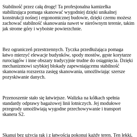
Stabilność przez całą drogę! Ta profesjonalna kamizelka
stabilizująca pomaga skanować wygodniej dzięki unikalnej
konstrukcji nośnej i ergonomicznej budowie, dzięki czemu możesz
zachować stabilność skanowania nawet w nierównym terenie, takim
jak strome góry i wyboiste powierzchnie.
Bez ograniczeń przestrzennych. Tyczka przedłużająca pomaga
łatwo mierzyć elewacje budynków, spody mostów, gęste korytarze
rurociągów i inne obszary tradycyjnie trudne do osiągnięcia. Dzięki
mechanizmowi szybkiej blokady zapewniającemu stabilność
skanowania rozszerza zasięg skanowania, umożliwiając szersze
pozyskiwanie danych.
Przenoszenie stało się łatwiejsze. Walizka na kółkach spełnia
standardy odprawy bagażowej linii lotniczych. Jej modułowe
przegrody umożliwiają wygodne przechowywanie i transport
skanera S2.
Skanuj bez użycia rąk i z łatwością pokonuj każdy teren. Ten lekki,