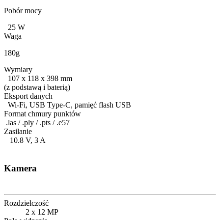
Pobór mocy
25 W
Waga
180g
Wymiary
107 x 118 x 398 mm
(z podstawą i baterią)
Eksport danych
Wi-Fi, USB Type-C, pamięć flash USB
Format chmury punktów
.las / .ply / .pts / .e57
Zasilanie
10.8 V, 3 A
Kamera
Rozdzielczość
2 x 12 MP