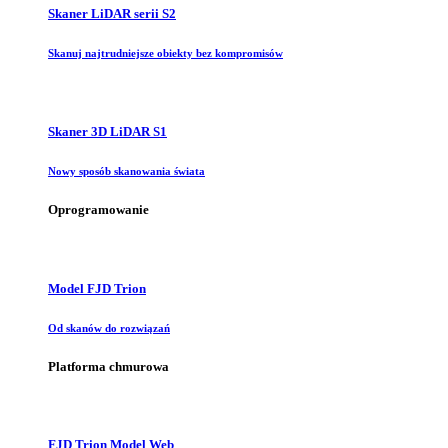
Skaner LiDAR serii S2
Skanuj najtrudniejsze obiekty bez kompromisów
Skaner 3D LiDAR S1
Nowy sposób skanowania świata
Oprogramowanie
Model FJD Trion
Od skanów do rozwiązań
Platforma chmurowa
FJD Trion Model Web