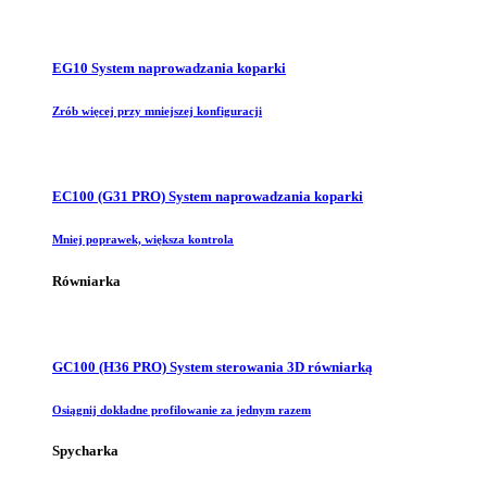
EG10 System naprowadzania koparki
Zrób więcej przy mniejszej konfiguracji
EC100 (G31 PRO) System naprowadzania koparki
Mniej poprawek, większa kontrola
Równiarka
GC100 (H36 PRO) System sterowania 3D równiarką
Osiągnij dokładne profilowanie za jednym razem
Spycharka