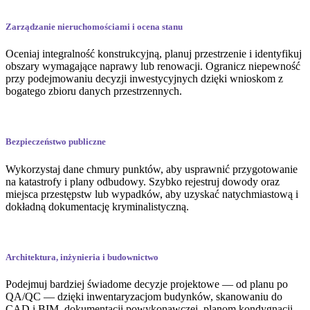
Zarządzanie nieruchomościami i ocena stanu
Oceniaj integralność konstrukcyjną, planuj przestrzenie i identyfikuj
obszary wymagające naprawy lub renowacji. Ogranicz niepewność
przy podejmowaniu decyzji inwestycyjnych dzięki wnioskom z
bogatego zbioru danych przestrzennych.
Bezpieczeństwo publiczne
Wykorzystaj dane chmury punktów, aby usprawnić przygotowanie
na katastrofy i plany odbudowy. Szybko rejestruj dowody oraz
miejsca przestępstw lub wypadków, aby uzyskać natychmiastową i
dokładną dokumentację kryminalistyczną.
Architektura, inżynieria i budownictwo
Podejmuj bardziej świadome decyzje projektowe — od planu po
QA/QC — dzięki inwentaryzacjom budynków, skanowaniu do
CAD i BIM, dokumentacji powykonawczej, planom kondygnacji