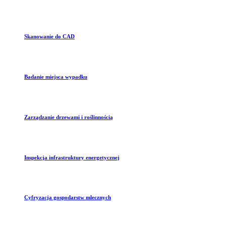
Skanowanie do CAD
Badanie miejsca wypadku
Zarządzanie drzewami i roślinnością
Inspekcja infrastruktury energetycznej
Cyfryzacja gospodarstw mlecznych