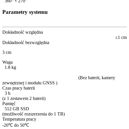
360° × 270°
Parametry systemu
Dokładność względna
≤1 cm
Dokładność bezwzględna
3 cm
Waga
1.8 kg
(Bez baterii, kamery
zewnętrznej i modułu GNSS )
Czas pracy baterii
3 h
(z 1 zestawem 2 baterii)
Pamięć
512 GB SSD
(możliwość rozszerzenia do 1 TB)
Temperatura pracy
-20℃ do 50℃