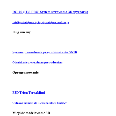
DC100 (H39 PRO) System sterowania 3D spycharką
Inteligentniejsze cięcia, płynniejsza realizacja
Pług śnieżny
System prowadzenia przy odśnieżaniu SG10
Odśnieżanie z wyraźnym prowadzeniem
Oprogramowanie
FJD Trion TerraMind
Cyfrowy pomost do Twojego placu budowy
Miejskie modelowanie 3D