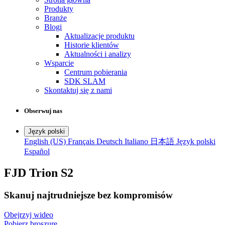
Produkty
Branże
Blogi
Aktualizacje produktu
Historie klientów
Aktualności i analizy
Wsparcie
Centrum pobierania
SDK SLAM
Skontaktuj się z nami
Obserwuj nas
Język polski
English (US)
Français
Deutsch
Italiano
日本語
Język polski
Español
FJD Trion S2
Skanuj najtrudniejsze bez kompromisów
Obejrzyj wideo
Pobierz broszurę