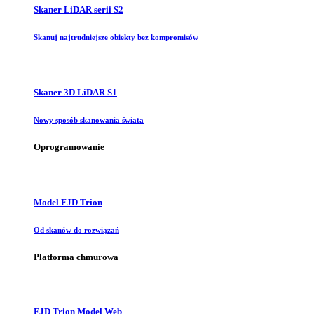
Skaner LiDAR serii S2
Skanuj najtrudniejsze obiekty bez kompromisów
Skaner 3D LiDAR S1
Nowy sposób skanowania świata
Oprogramowanie
Model FJD Trion
Od skanów do rozwiązań
Platforma chmurowa
FJD Trion Model Web