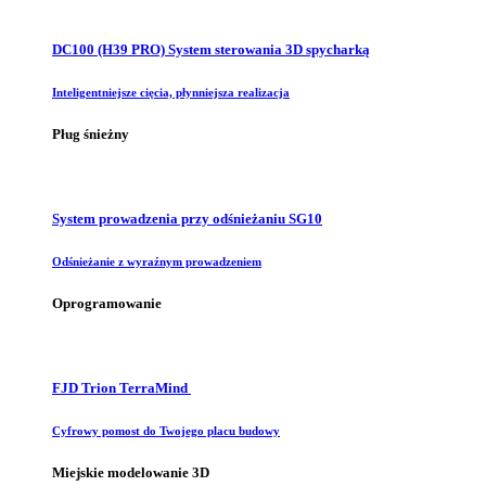
DC100 (H39 PRO) System sterowania 3D spycharką
Inteligentniejsze cięcia, płynniejsza realizacja
Pług śnieżny
System prowadzenia przy odśnieżaniu SG10
Odśnieżanie z wyraźnym prowadzeniem
Oprogramowanie
FJD Trion TerraMind
Cyfrowy pomost do Twojego placu budowy
Miejskie modelowanie 3D