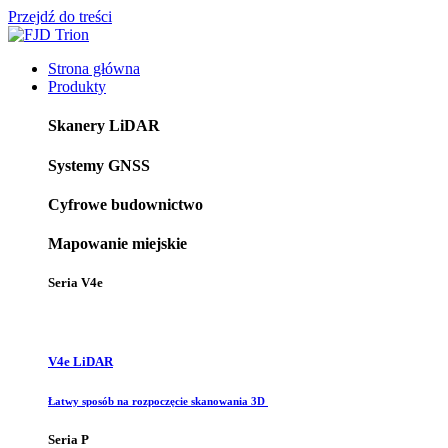
Przejdź do treści
Strona główna
Produkty
Skanery LiDAR
Systemy GNSS
Cyfrowe budownictwo
Mapowanie miejskie
Seria V4e
V4e LiDAR
Łatwy sposób na rozpoczęcie skanowania 3D
Seria P