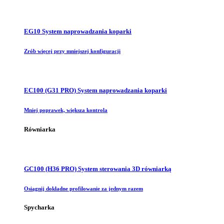
EG10 System naprowadzania koparki
Zrób więcej przy mniejszej konfiguracji
EC100 (G31 PRO) System naprowadzania koparki
Mniej poprawek, większa kontrola
Równiarka
GC100 (H36 PRO) System sterowania 3D równiarką
Osiągnij dokładne profilowanie za jednym razem
Spycharka