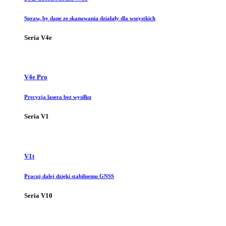
Spraw, by dane ze skanowania działały dla wszystkich
Seria V4e
V4e Pro
Precyzja lasera bez wysiłku
Seria V1
V1t
Pracuj dalej dzięki stabilnemu GNSS
Seria V10