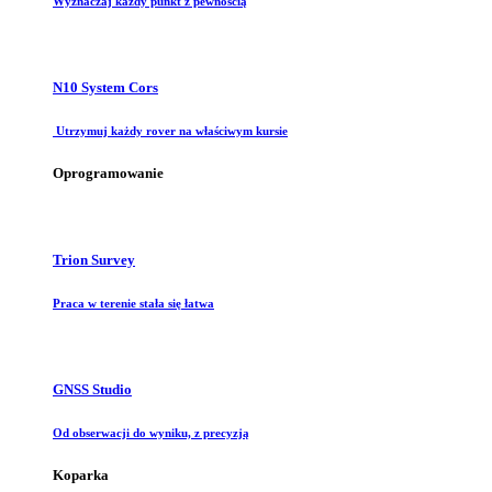
Wyznaczaj każdy punkt z pewnością
N10 System Cors
Utrzymuj każdy rover na właściwym kursie
Oprogramowanie
Trion Survey
Praca w terenie stała się łatwa
GNSS Studio
Od obserwacji do wyniku, z precyzją
Koparka