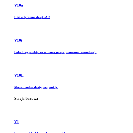
V10a
Ułatw tyczenie dzięki AR
V10i
Lokalizuj punkty za pomocą pozycjonowania wizualnego
V10L
Mierz trudno dostępne punkty
Stacja bazowa
V1