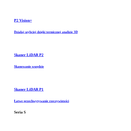
P2 Vision+
Działaj szybciej dzięki termicznej analizie 3D
Skaner LiDAR P2
Skanowanie wszędzie
Skaner LiDAR P1
Łatwe przechwytywanie rzeczywistości
Seria S