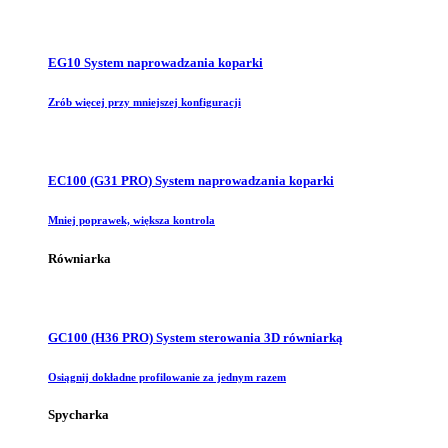
EG10 System naprowadzania koparki
Zrób więcej przy mniejszej konfiguracji
EC100 (G31 PRO) System naprowadzania koparki
Mniej poprawek, większa kontrola
Równiarka
GC100 (H36 PRO) System sterowania 3D równiarką
Osiągnij dokładne profilowanie za jednym razem
Spycharka