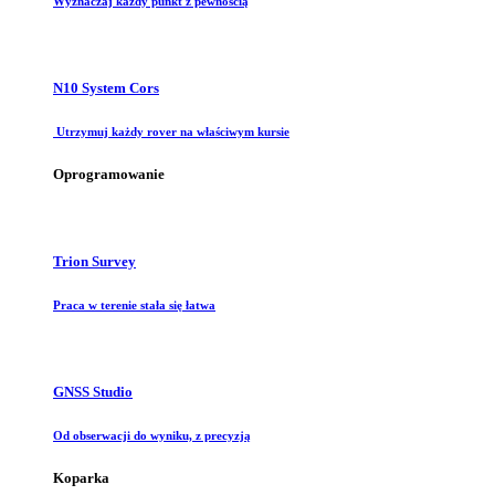
Wyznaczaj każdy punkt z pewnością
N10 System Cors
Utrzymuj każdy rover na właściwym kursie
Oprogramowanie
Trion Survey
Praca w terenie stała się łatwa
GNSS Studio
Od obserwacji do wyniku, z precyzją
Koparka