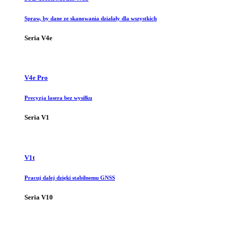
Spraw, by dane ze skanowania działały dla wszystkich
Seria V4e
V4e Pro
Precyzja lasera bez wysiłku
Seria V1
V1t
Pracuj dalej dzięki stabilnemu GNSS
Seria V10