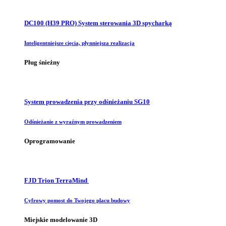
DC100 (H39 PRO) System sterowania 3D spycharką
Inteligentniejsze cięcia, płynniejsza realizacja
Pług śnieżny
System prowadzenia przy odśnieżaniu SG10
Odśnieżanie z wyraźnym prowadzeniem
Oprogramowanie
FJD Trion TerraMind
Cyfrowy pomost do Twojego placu budowy
Miejskie modelowanie 3D