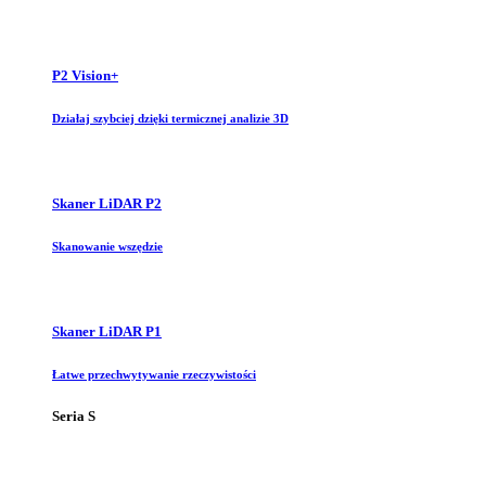
P2 Vision+
Działaj szybciej dzięki termicznej analizie 3D
Skaner LiDAR P2
Skanowanie wszędzie
Skaner LiDAR P1
Łatwe przechwytywanie rzeczywistości
Seria S