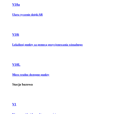
V10a
Ułatw tyczenie dzięki AR
V10i
Lokalizuj punkty za pomocą pozycjonowania wizualnego
V10L
Mierz trudno dostępne punkty
Stacja bazowa
V1