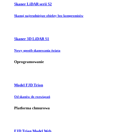
Skaner LiDAR serii S2
Skanuj najtrudniejsze obiekty bez kompromisów
Skaner 3D LiDAR S1
Nowy sposób skanowania świata
Oprogramowanie
Model FJD Trion
Od skanów do rozwiązań
Platforma chmurowa
FJD Trion Model Web