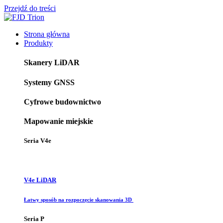
Przejdź do treści
Strona główna
Produkty
Skanery LiDAR
Systemy GNSS
Cyfrowe budownictwo
Mapowanie miejskie
Seria V4e
V4e LiDAR
Łatwy sposób na rozpoczęcie skanowania 3D
Seria P