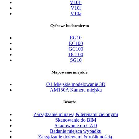
V10L
V10i
V10a
Cyfrowe budownictwo
EG10
EC100
GC100
DC100
SG10
Mapowanie miejskie
O1 Miejskie modelowanie 3D
AM150A Kamera miejska
Branże
Zarządzanie murawą & terenami zielonymi
Skanowanie do BIM
Skanowanie do CAD
Badanie miejsca wypadku
Zarządzanie drzewami & roślinnością