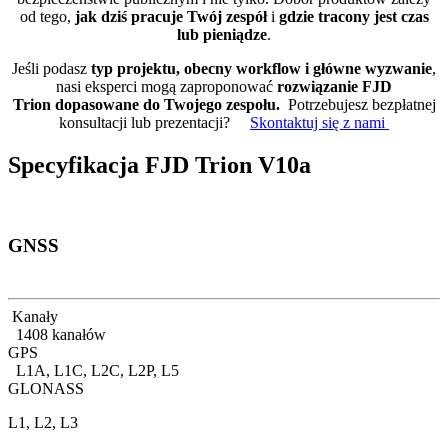
od tego,
jak dziś pracuje Twój zespół
i
gdzie tracony jest czas
lub pieniądze
.
Jeśli podasz
typ projektu, obecny workflow i główne wyzwanie
,
nasi eksperci mogą zaproponować
rozwiązanie FJD
Trion dopasowane do Twojego zespołu.
Potrzebujesz bezpłatnej
konsultacji lub prezentacji?
Skontaktuj się z nami
Specyfikacja FJD Trion V10a
GNSS
Kanały
1408 kanałów
GPS
L1A, L1C, L2C, L2P, L5
GLONASS
L1, L2, L3