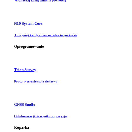
Wyznaczaj każdy punkt z pewnością
N10 System Cors
Utrzymuj każdy rover na właściwym kursie
Oprogramowanie
Trion Survey
Praca w terenie stała się łatwa
GNSS Studio
Od obserwacji do wyniku, z precyzją
Koparka