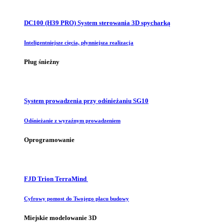
DC100 (H39 PRO) System sterowania 3D spycharką
Inteligentniejsze cięcia, płynniejsza realizacja
Pług śnieżny
System prowadzenia przy odśnieżaniu SG10
Odśnieżanie z wyraźnym prowadzeniem
Oprogramowanie
FJD Trion TerraMind
Cyfrowy pomost do Twojego placu budowy
Miejskie modelowanie 3D