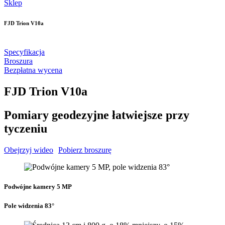
Sklep
FJD Trion V10a
Specyfikacja
Broszura
Bezpłatna wycena
FJD Trion V10a
Pomiary geodezyjne łatwiejsze przy
tyczeniu
Obejrzyj wideo
Pobierz broszurę
Podwójne kamery 5 MP
Pole widzenia 83°