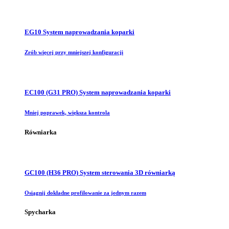
EG10 System naprowadzania koparki
Zrób więcej przy mniejszej konfiguracji
EC100 (G31 PRO) System naprowadzania koparki
Mniej poprawek, większa kontrola
Równiarka
GC100 (H36 PRO) System sterowania 3D równiarką
Osiągnij dokładne profilowanie za jednym razem
Spycharka