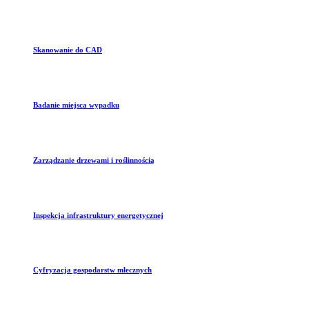
Skanowanie do CAD
Badanie miejsca wypadku
Zarządzanie drzewami i roślinnością
Inspekcja infrastruktury energetycznej
Cyfryzacja gospodarstw mlecznych