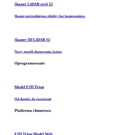
Skaner LiDAR serii S2
Skanuj najtrudniejsze obiekty bez kompromisów
Skaner 3D LiDAR S1
Nowy sposób skanowania świata
Oprogramowanie
Model FJD Trion
Od skanów do rozwiązań
Platforma chmurowa
FJD Trion Model Web