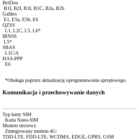
BeiDou
B1I, B2I, B3I, B1C, B2a, B2b
Galileo
E1, E5a, E5b, E6
QZSS
L1, L2C, L5, L6*
IRNSS
L5*
SBAS
L1C/A
HAS-PPP
E6
*Obsługa poprzez aktualizację oprogramowania sprzętowego.
Komunikacja i przechowywanie danych
Typ karty SIM
Karta Nano-SIM
Modem sieciowy
Zintegrowany modem 4G:
TDD-LTE, FDD-LTE, WCDMA, EDGE, GPRS, GSM