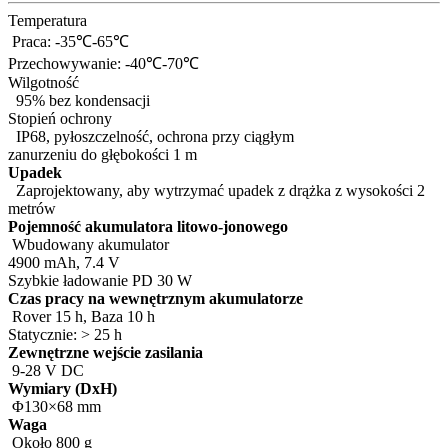
Temperatura
Praca: -35℃-65℃
Przechowywanie: -40℃-70℃
Wilgotność
95% bez kondensacji
Stopień ochrony
IP68, pyłoszczelność, ochrona przy ciągłym
zanurzeniu do głębokości 1 m
Upadek
Zaprojektowany, aby wytrzymać upadek z drążka z wysokości 2
metrów
Pojemność akumulatora litowo-jonowego
​Wbudowany akumulator
4900 mAh, 7.4 V
Szybkie ładowanie PD 30 W
Czas pracy na wewnętrznym akumulatorze
​Rover 15 h, Baza 10 h
Statycznie: > 25 h
Zewnętrzne wejście zasilania
​9-28 V DC
Wymiary (DxH)
​Φ130×68 mm
Waga
​Około 800 g