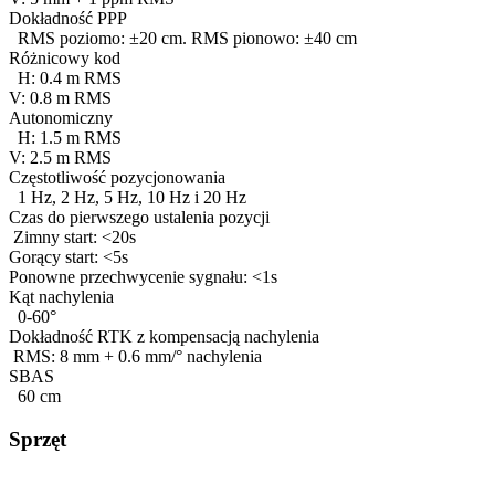
Dokładność PPP
RMS poziomo: ±20 cm. RMS pionowo: ±40 cm
Różnicowy kod
H: 0.4 m RMS
V: 0.8 m RMS
Autonomiczny
H: 1.5 m RMS
V: 2.5 m RMS
Częstotliwość pozycjonowania
1 Hz, 2 Hz, 5 Hz, 10 Hz i 20 Hz
Czas do pierwszego ustalenia pozycji
Zimny start: <20s
Gorący start: <5s
Ponowne przechwycenie sygnału: <1s
Kąt nachylenia
0-60°
Dokładność RTK z kompensacją nachylenia
RMS: 8 mm + 0.6 mm/° nachylenia
SBAS
60 cm
Sprzęt