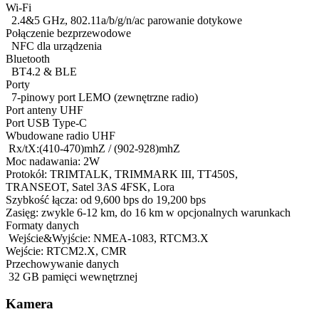
Wi-Fi
2.4&5 GHz, 802.11a/b/g/n/ac parowanie dotykowe
Połączenie bezprzewodowe
NFC dla urządzenia
Bluetooth
BT4.2 & BLE
Porty
7-pinowy port LEMO (zewnętrzne radio)
Port anteny UHF
Port USB Type-C
Wbudowane radio UHF
Rx/tX:(410-470)mhZ / (902-928)mhZ
Moc nadawania: 2W
Protokół: TRIMTALK, TRIMMARK III, TT450S,
TRANSEOT, Satel 3AS 4FSK, Lora
Szybkość łącza: od 9,600 bps do 19,200 bps
Zasięg: zwykle 6-12 km, do 16 km w opcjonalnych warunkach
Formaty danych
Wejście&Wyjście: NMEA-1083, RTCM3.X
Wejście: RTCM2.X, CMR
Przechowywanie danych
32 GB pamięci wewnętrznej
Kamera