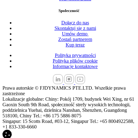
Społeczność
Dołącz do nas
Skontaktuj się z nami
Umów demo
Zostań partnerem
Kup teraz
Polityka prywatności
Polityka plików cookie
Informacje kontaktowe
Prawa autorskie © FJDYNAMICS PTE.LTD. Wszelkie prawa
zastrzeżone
Lokalizacje globalne: Chiny: Pokój 1709, budynek Wei Xing, nr 61
Gaoxin South 9th Road, społeczność strefy wysokich technologii,
poddzielnica Yuehai, dzielnica Nanshan, Shenzhen, Guangdong
518100, Chiny Tel.: +86 175 5886 8075
Singapur: 15 Scotts Road, #03-12, Singapur Tel.: +65 8004922588,
+1 833-330-6660