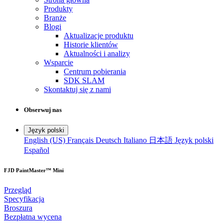
Produkty
Branże
Blogi
Aktualizacje produktu
Historie klientów
Aktualności i analizy
Wsparcie
Centrum pobierania
SDK SLAM
Skontaktuj się z nami
Obserwuj nas
Język polski
English (US)
Français
Deutsch
Italiano
日本語
Język polski
Español
FJD PaintMaster™ Mini
Przegląd
Specyfikacja
Broszura
Bezpłatna wycena