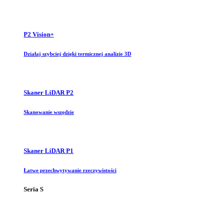
P2 Vision+
Działaj szybciej dzięki termicznej analizie 3D
Skaner LiDAR P2
Skanowanie wszędzie
Skaner LiDAR P1
Łatwe przechwytywanie rzeczywistości
Seria S