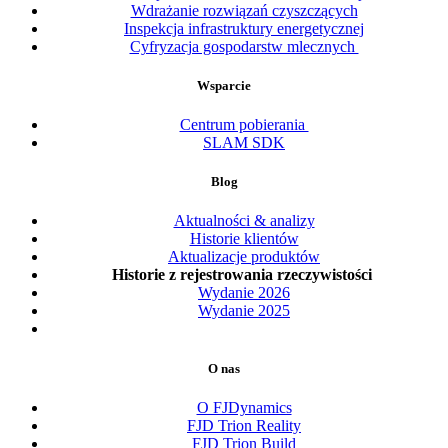
Wdrażanie rozwiązań czyszczących
Inspekcja infrastruktury energetycznej
Cyfryzacja gospodarstw mlecznych
Wsparcie
Centrum pobierania
SLAM SDK
Blog
Aktualności & analizy
Historie klientów
Aktualizacje produktów
Historie z rejestrowania rzeczywistości
Wydanie 2026
Wydanie 2025
O nas
O FJDynamics
FJD Trion Reality
FJD Trion Build