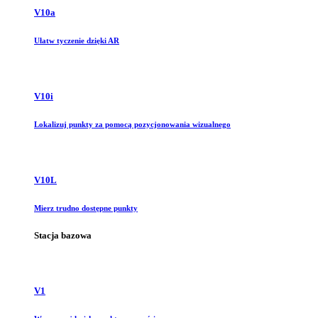
V10a
Ułatw tyczenie dzięki AR
V10i
Lokalizuj punkty za pomocą pozycjonowania wizualnego
V10L
Mierz trudno dostępne punkty
Stacja bazowa
V1