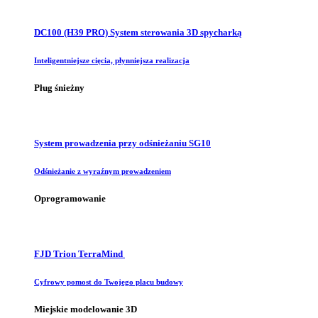
DC100 (H39 PRO) System sterowania 3D spycharką
Inteligentniejsze cięcia, płynniejsza realizacja
Pług śnieżny
System prowadzenia przy odśnieżaniu SG10
Odśnieżanie z wyraźnym prowadzeniem
Oprogramowanie
FJD Trion TerraMind
Cyfrowy pomost do Twojego placu budowy
Miejskie modelowanie 3D