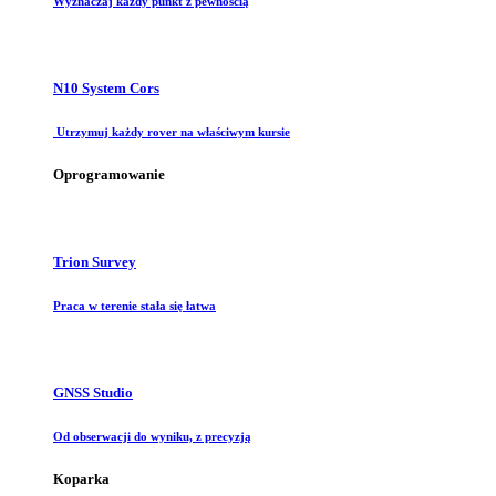
Wyznaczaj każdy punkt z pewnością
N10 System Cors
Utrzymuj każdy rover na właściwym kursie
Oprogramowanie
Trion Survey
Praca w terenie stała się łatwa
GNSS Studio
Od obserwacji do wyniku, z precyzją
Koparka