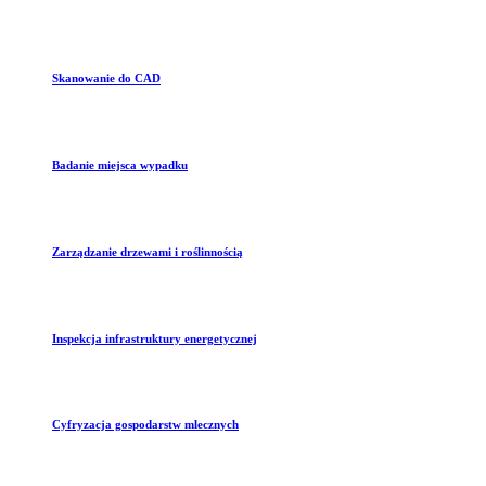
Skanowanie do CAD
Badanie miejsca wypadku
Zarządzanie drzewami i roślinnością
Inspekcja infrastruktury energetycznej
Cyfryzacja gospodarstw mlecznych