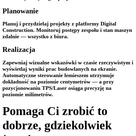
Planowanie
Planuj i przydzielaj projekty z platformy Digital
Construction. Monitoruj postępy zespołu i stan maszyn
zdalnie — wszystko z biura.
Realizacja
Zapewniaj wizualne wskazówki w czasie rzeczywistym i
wyświetlaj wyniki prac budowlanych na ekranie.
Automatyczne sterowanie lemieszem utrzymuje
dokładność na poziomie centymetrów — a przy
pozycjonowaniu TPS/Laser osiąga precyzję na
poziomie milimetrów.
Pomaga Ci zrobić to
dobrze, gdziekolwiek