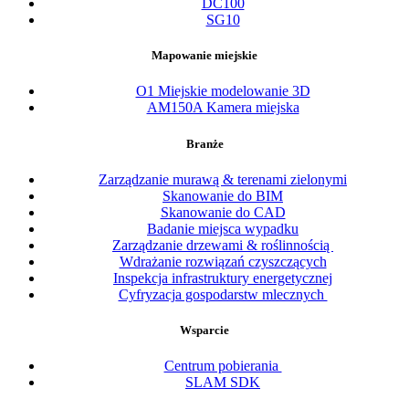
DC100
SG10
Mapowanie miejskie
O1 Miejskie modelowanie 3D
AM150A Kamera miejska
Branże
Zarządzanie murawą & terenami zielonymi
Skanowanie do BIM
Skanowanie do CAD
Badanie miejsca wypadku
Zarządzanie drzewami & roślinnością
Wdrażanie rozwiązań czyszczących
Inspekcja infrastruktury energetycznej
Cyfryzacja gospodarstw mlecznych
Wsparcie
Centrum pobierania
SLAM SDK