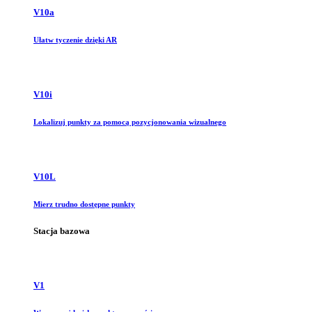
V10a
Ułatw tyczenie dzięki AR
V10i
Lokalizuj punkty za pomocą pozycjonowania wizualnego
V10L
Mierz trudno dostępne punkty
Stacja bazowa
V1