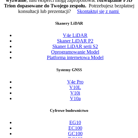
wyzwanie
, nasi eksperci mogą zaproponować
rozwiązanie FJD
Trion dopasowane do Twojego zespołu.
Potrzebujesz bezpłatnej
konsultacji lub prezentacji?
Skontaktuj się z nami
Skanery LiDAR
V4e LiDAR
Skaner LiDAR P2
Skaner LiDAR serii S2
Oprogramowanie Model
Platforma internetowa Model
Systemy GNSS
V4e Pro
V10L
V10i
V10a
Cyfrowe budownictwo
EG10
EC100
GC100