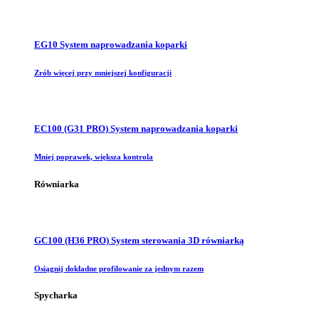
EG10 System naprowadzania koparki
Zrób więcej przy mniejszej konfiguracji
EC100 (G31 PRO) System naprowadzania koparki
Mniej poprawek, większa kontrola
Równiarka
GC100 (H36 PRO) System sterowania 3D równiarką
Osiągnij dokładne profilowanie za jednym razem
Spycharka