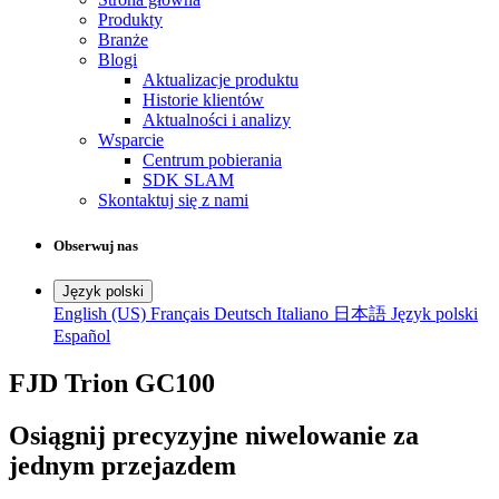
Produkty
Branże
Blogi
Aktualizacje produktu
Historie klientów
Aktualności i analizy
Wsparcie
Centrum pobierania
SDK SLAM
Skontaktuj się z nami
Obserwuj nas
Język polski
English (US)
Français
Deutsch
Italiano
日本語
Język polski
Español
FJD Trion GC100
Osiągnij precyzyjne niwelowanie za
jednym przejazdem