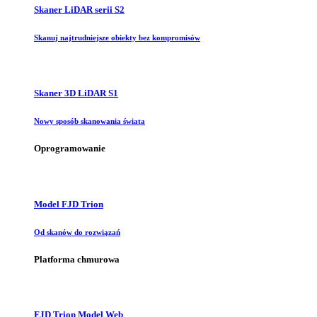
Skaner LiDAR serii S2
Skanuj najtrudniejsze obiekty bez kompromisów
Skaner 3D LiDAR S1
Nowy sposób skanowania świata
Oprogramowanie
Model FJD Trion
Od skanów do rozwiązań
Platforma chmurowa
FJD Trion Model Web