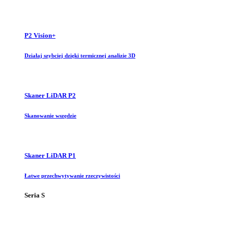
P2 Vision+
Działaj szybciej dzięki termicznej analizie 3D
Skaner LiDAR P2
Skanowanie wszędzie
Skaner LiDAR P1
Łatwe przechwytywanie rzeczywistości
Seria S