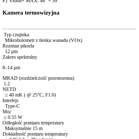
P2 Vision+ MAX: 48° × 39°
Kamera termowizyjna
Typ czujnika
Mikrobolometr z tlenku wanadu (VOx)
Rozmiar piksela
12 µm
Zakres spektralny
8–14 µm
MRAD (rozdzielczość przestrzenna)
1.2
NETD
≤ 40 mK ( @ 25°C, F1.0)
Interfejs
Type-C
Moc
≤ 0.55 W
Odległość pomiaru temperatury
Maksymalnie 15 m
Dokładność pomiaru temperatury