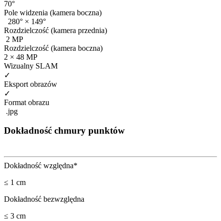
70°
Pole widzenia (kamera boczna)
280° × 149°
Rozdzielczość (kamera przednia)
2 MP
Rozdzielczość (kamera boczna)
2 × 48 MP
Wizualny SLAM
✓
Eksport obrazów
✓
Format obrazu
.jpg
Dokładność chmury punktów
Dokładność względna*
≤ 1 cm
Dokładność bezwzględna
≤ 3 cm