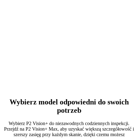
Połączone widoki dla bardziej przejrzystej analizy
Same obrazy termiczne mogą być trudne do interpretacji. FJD Trion
Model łączy widoki termiczne i 3D w jednym procesie pracy,
pomagając zespołom analizować wyniki z wyraźniejszym
kontekstem przestrzennym i szybciej identyfikować właściwą
Wybierz model odpowiedni do swoich
lokalizację.
potrzeb
Wybierz P2 Vision+ do niezawodnych codziennych inspekcji.
Przejdź na P2 Vision+ Max, aby uzyskać większą szczegółowość i
szerszy zasięg przy każdym skanie, dzięki czemu możesz