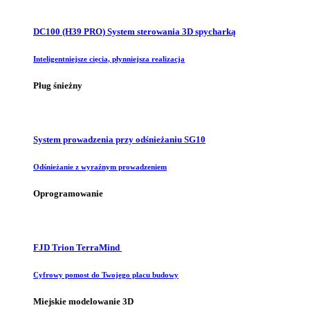
DC100 (H39 PRO) System sterowania 3D spycharką
Inteligentniejsze cięcia, płynniejsza realizacja
Pług śnieżny
System prowadzenia przy odśnieżaniu SG10
Odśnieżanie z wyraźnym prowadzeniem
Oprogramowanie
FJD Trion TerraMind
Cyfrowy pomost do Twojego placu budowy
Miejskie modelowanie 3D