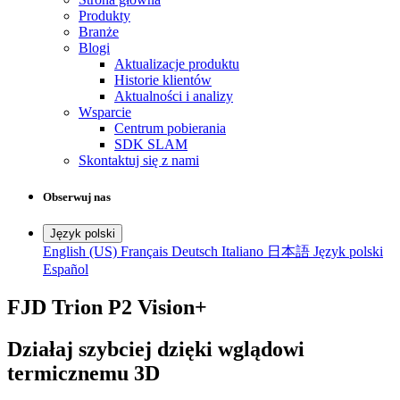
Produkty
Branże
Blogi
Aktualizacje produktu
Historie klientów
Aktualności i analizy
Wsparcie
Centrum pobierania
SDK SLAM
Skontaktuj się z nami
Obserwuj nas
Język polski
English (US)
Français
Deutsch
Italiano
日本語
Język polski
Español
FJD Trion P2 Vision+
Działaj szybciej dzięki wglądowi
termicznemu 3D