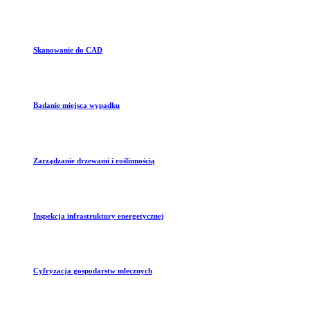
Skanowanie do CAD
Badanie miejsca wypadku
Zarządzanie drzewami i roślinnością
Inspekcja infrastruktury energetycznej
Cyfryzacja gospodarstw mlecznych