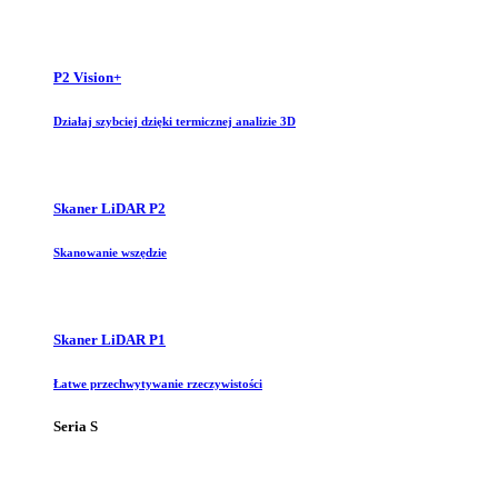
P2 Vision+
Działaj szybciej dzięki termicznej analizie 3D
Skaner LiDAR P2
Skanowanie wszędzie
Skaner LiDAR P1
Łatwe przechwytywanie rzeczywistości
Seria S