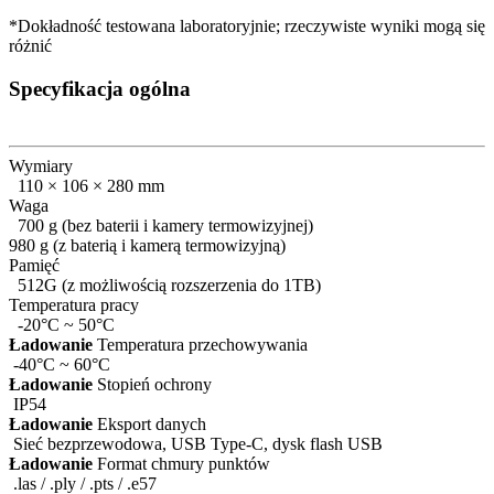
*Dokładność testowana laboratoryjnie; rzeczywiste wyniki mogą się
różnić
Specyfikacja ogólna
Wymiary
110 × 106 × 280 mm
Waga
700 g (bez baterii i kamery termowizyjnej)
980 g (z baterią i kamerą termowizyjną)
Pamięć
512G (z możliwością rozszerzenia do 1TB)
Temperatura pracy
-20°C ~ 50°C
Ładowanie
Temperatura przechowywania
​-40°C ~ 60°C
Ładowanie
Stopień ochrony
​IP54
Ładowanie
Eksport danych
​Sieć bezprzewodowa, USB Type-C, dysk flash USB
Ładowanie
Format chmury punktów
.las / .ply / .pts / .e57