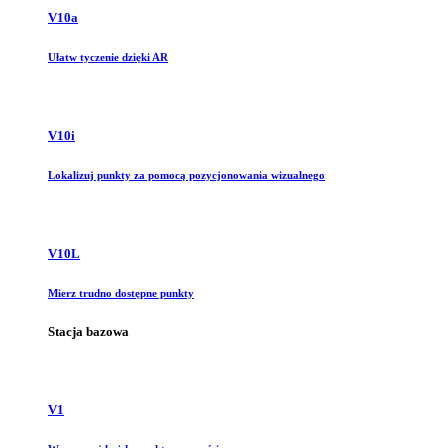
V10a
Ułatw tyczenie dzięki AR
V10i
Lokalizuj punkty za pomocą pozycjonowania wizualnego
V10L
Mierz trudno dostępne punkty
Stacja bazowa
V1