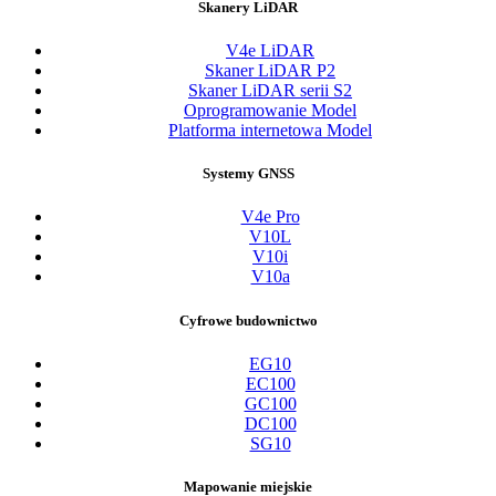
Skanery LiDAR
V4e LiDAR
Skaner LiDAR P2
Skaner LiDAR serii S2
Oprogramowanie Model
Platforma internetowa Model
Systemy GNSS
V4e Pro
V10L
V10i
V10a
Cyfrowe budownictwo
EG10
EC100
GC100
DC100
SG10
Mapowanie miejskie