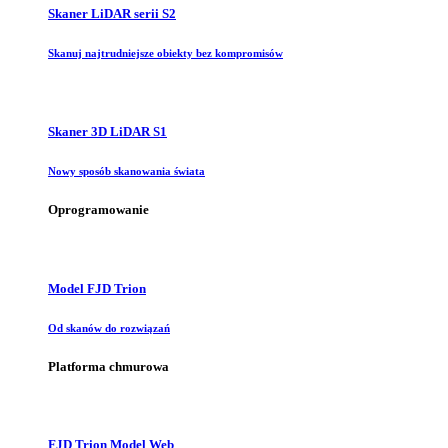
Skaner LiDAR serii S2
Skanuj najtrudniejsze obiekty bez kompromisów
Skaner 3D LiDAR S1
Nowy sposób skanowania świata
Oprogramowanie
Model FJD Trion
Od skanów do rozwiązań
Platforma chmurowa
FJD Trion Model Web