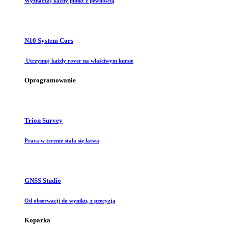
Wyznaczaj każdy punkt z pewnością
N10 System Cors
Utrzymuj każdy rover na właściwym kursie
Oprogramowanie
Trion Survey
Praca w terenie stała się łatwa
GNSS Studio
Od obserwacji do wyniku, z precyzją
Koparka