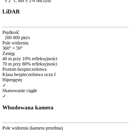
± 2 °C lub ± 2% odczytu
LiDAR
Prędkość
200 000 pkt/s
Pole widzenia
360° × 59°
Zasięg
40 m przy 10% refleksyjności
70 m przy 80% refleksyjności
Poziom bezpieczeństwa
Klasa bezpieczeństwa oczu I
Hipergęsty
✓
Skanowanie ciągłe
✓
Wbudowana kamera
Pole widzenia (kamera przednia)