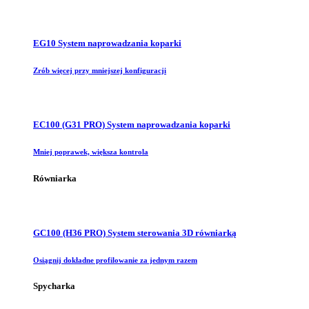
EG10 System naprowadzania koparki
Zrób więcej przy mniejszej konfiguracji
EC100 (G31 PRO) System naprowadzania koparki
Mniej poprawek, większa kontrola
Równiarka
GC100 (H36 PRO) System sterowania 3D równiarką
Osiągnij dokładne profilowanie za jednym razem
Spycharka