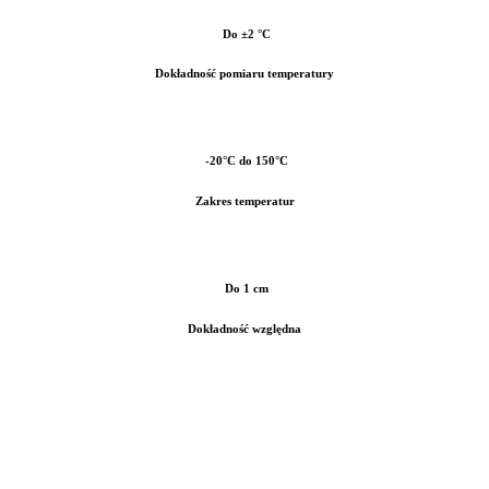
Do ±2 °C
Dokładność pomiaru temperatury
-20°C do 150°C
Zakres temperatur
Do 1 cm
Dokładność względna