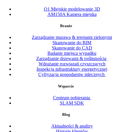
O1 Miejskie modelowanie 3D
AM150A Kamera miejska
Branże
Zarządzanie murawą & terenami zielonymi
Skanowanie do BIM
Skanowanie do CAD
Badanie miejsca wypadku
Zarządzanie drzewami & roślinnością
Wdrażanie rozwiązań czyszczących
Inspekcja infrastruktury energetycznej
Cyfryzacja gospodarstw mlecznych
Wsparcie
Centrum pobierania
SLAM SDK
Blog
Aktualności & analizy
Historie klientów